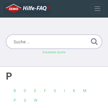
Erweiterte Suche
P
B
D
E
F
G
I
K
M
P
S
W