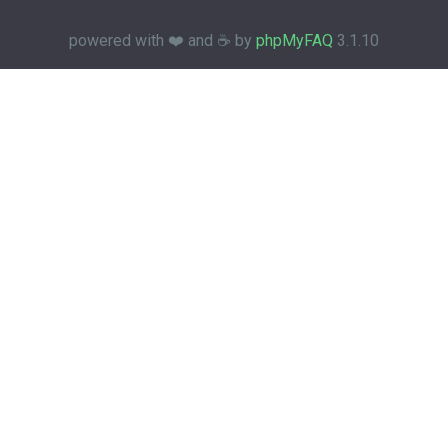
powered with ❤️ and ☕️ by
phpMyFAQ
3.1.10