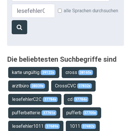
Suche
alle Sprachen durchsuchen
Die beliebtesten Suchbegriffe sind
karte ungültig
cross
39122x
38165x
arztbüro
CrossCVC
38039x
37832x
lesefehlerC2C
cd
37784x
37784x
pufferbatterie
pufferb
37761x
37700x
lesefehler1011
1011
37689x
37482x